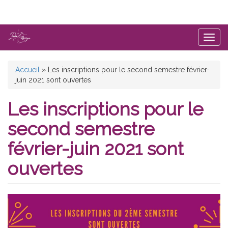
Aller
au
contenu
principal
Togg
navig
Vous
Accueil
»
Les inscriptions pour le second semestre février-
juin 2021 sont ouvertes
êtes
ici
Les inscriptions pour le
second semestre
février-juin 2021 sont
ouvertes