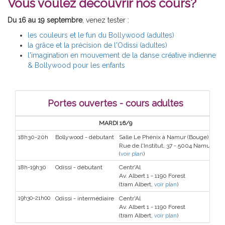
Vous voulez découvrir nos cours?
Du 16 au 19 septembre
, venez tester :
les couleurs et le fun du Bollywood (adultes)
la grâce et la précision de l'Odissi (adultes)
l'imagination en mouvement de la danse créative indienne
& Bollywood pour les enfants
Portes ouvertes - cours adultes
MARDI 16/9
18h30-20h
Bollywood - débutant
Salle Le Phénix à Namur (Bouge)
Rue de l'Institut, 37 - 5004 Namur
(
voir plan
)
18h-19h30
Odissi - débutant
Centr'Al
Av. Albert 1 - 1190 Forest
(tram Albert,
voir plan
)
19h30-21h00
Odissi - intermédiaire
Centr'Al
Av. Albert 1 - 1190 Forest
(tram Albert,
voir plan
)