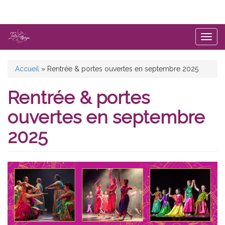
Aller
au
contenu
principal
Togg
navig
Vous
Accueil
»
Rentrée & portes ouvertes en septembre 2025
êtes
Rentrée & portes
ici
ouvertes en septembre
2025