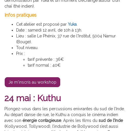
démonstration par Yuka et un moment d’échange autour d’un
chaï (thé indien).
Infos pratiques
Cet atelier est proposé par
Yuka
.
Date : samedi 12 avril, de 10h à 13h.
Lieu : salle Le Phénix, 37 rue de l'Institut, 5004 Namur
(Bouge).
Tout niveau.
Prix :
tarif prévente : 36€
tarif normal : 40€
Je m'inscris au workshop
24 mai : Kuthu
Plongez-vous dans les percussions enivrantes du sud de l’Inde.
Au départ danse de rue, le Kuthu a conquis le cinéma indien
avec son
énergie contagieuse
. Après les films du
sud de l’Inde
(Kollywood, Tollywood), l’industrie de Bollywood s’est aussi