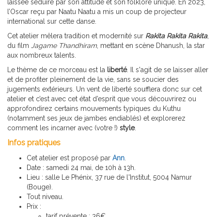
laissée séduire par son attitude et son folklore unique. En 2023,
l’Oscar reçu par Naatu Naatu a mis un coup de projecteur
international sur cette danse.
Cet atelier mêlera tradition et modernité sur
Rakita Rakita Rakita
,
du film
Jagame Thandhiram
, mettant en scène Dhanush, la star
aux nombreux talents.
Le thème de ce morceau est la
liberté
. Il s'agit de se laisser aller
et de profiter pleinement de la vie, sans se soucier des
jugements extérieurs. Un vent de liberté soufflera donc sur cet
atelier et c’est avec cet état d’esprit que vous découvrirez ou
approfondirez certains mouvements typiques du Kuthu
(notamment ses jeux de jambes endiablés) et explorerez
comment les incarner avec (votre !)
style
.
Infos pratiques
Cet atelier est proposé par
Ann
.
Date : samedi 24 mai, de 10h à 13h.
Lieu : salle Le Phénix, 37 rue de l'Institut, 5004 Namur
(Bouge).
Tout niveau.
Prix :
tarif prévente : 36€