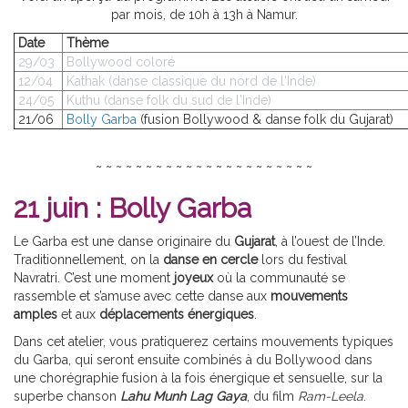
par mois, de 10h à 13h à Namur.
Date
Thème
29/03
Bollywood coloré
12/04
Kathak
(danse classique du nord de l'Inde)
24/05
Kuthu
(danse folk du sud de l'Inde)
21/06
Bolly Garba
(fusion Bollywood & danse folk du Gujarat)
~ ~ ~ ~ ~ ~ ~ ~ ~ ~ ~ ~ ~ ~ ~ ~ ~ ~ ~ ~ ~ ~
21 juin : Bolly Garba
Le Garba est une danse originaire du
Gujarat
, à l’ouest de l’Inde.
Traditionnellement, on la
danse en cercle
lors du festival
Navratri. C’est une moment
joyeux
où la communauté se
rassemble et s’amuse avec cette danse aux
mouvements
amples
et aux
déplacements énergiques
.
Dans cet atelier, vous pratiquerez certains mouvements typiques
du Garba, qui seront ensuite combinés à du Bollywood dans
une chorégraphie fusion à la fois énergique et sensuelle, sur la
superbe chanson
Lahu Munh Lag Gaya
, du film
Ram-Leela
.