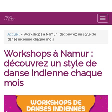
Aller
au
contenu
principal
Togg
navig
Vous
Accueil
»
Workshops à Namur : découvrez un style de
danse indienne chaque mois
êtes
ici
Workshops à Namur :
découvrez un style de
danse indienne chaque
mois