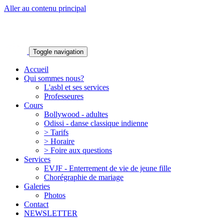
Aller au contenu principal
Toggle navigation
Accueil
Qui sommes nous?
L'asbl et ses services
Professeures
Cours
Bollywood - adultes
Odissi - danse classique indienne
> Tarifs
> Horaire
> Foire aux questions
Services
EVJF - Enterrement de vie de jeune fille
Chorégraphie de mariage
Galeries
Photos
Contact
NEWSLETTER