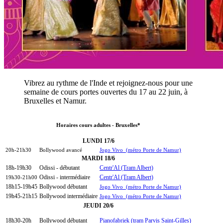
Vibrez au rythme de l'Inde et rejoignez-nous pour une
semaine de cours portes ouvertes du 17 au 22 juin, à
Bruxelles et Namur.
Horaires cours adultes - Bruxelles*
LUNDI 17/6
20h-21h30
Bollywood avancé
Jogo Vivo (métro Porte de Namur)
MARDI 18/6
18h-19h30
Odissi - débutant
Centr'Al (Tram Albert)
Odissi - intermédiaire
Centr'Al (Tram Albert)
19h30-21h00
18h15-19h45
Bollywood débutant
Jogo Vivo (métro Porte de Namur)
19h45-21h15
Bollywood intermédiaire
Jogo Vivo (métro Porte de Namur)
JEUDI 20/6
18h30-20h
Bollywood débutant
Pianofabriek (tram Parvis Saint-Gilles)