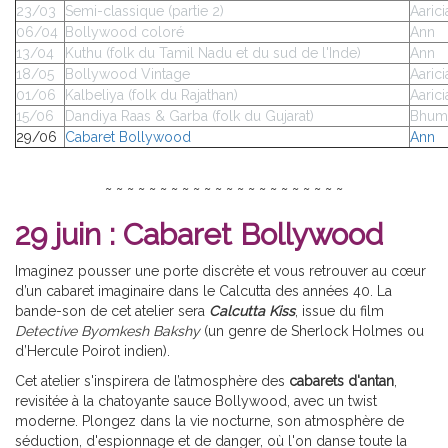
23/03
Semi-classique (partie 2)
Aarici
06/04
Bollywood coloré
Ann
13/04
Kuthu
(folk du Tamil Nadu et du sud de l'Inde)
Ann
18/05
Bollywood Vintage
Aarici
01/06
Kalbeliya
(folk du Rajathan)
Aarici
15/06
Dandiya Raas & Garba
(folk du Gujarat)
Bhum
29/06
Cabaret Bollywood
Ann
~ ~ ~ ~ ~ ~ ~ ~ ~ ~ ~ ~ ~ ~ ~ ~ ~ ~ ~ ~ ~ ~
29 juin : Cabaret Bollywood
Imaginez pousser une porte discrète et vous retrouver au cœur
d’un cabaret imaginaire dans le Calcutta des années 40. La
bande-son de cet atelier sera
Calcutta Kiss
, issue du film
Detective Byomkesh Bakshy
(un genre de Sherlock Holmes ou
d’Hercule Poirot indien).
Cet atelier s'inspirera de l’atmosphère des
cabarets d'antan
,
revisitée à la chatoyante sauce Bollywood, avec un twist
moderne. Plongez dans la vie nocturne, son atmosphère de
séduction, d'espionnage et de danger, où l'on danse toute la