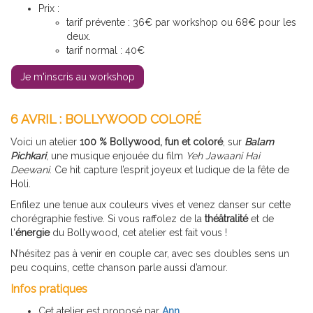
Prix :
tarif prévente : 36€ par workshop ou 68€ pour les
deux.
tarif normal : 40€
Je m'inscris au workshop
6 AVRIL : BOLLYWOOD COLORÉ
Voici un atelier
100 % Bollywood, fun et coloré
, sur
Balam
Pichkari
, une musique enjouée du film
Yeh Jawaani Hai
Deewani
. Ce hit capture l’esprit joyeux et ludique de la fête de
Holi.
Enfilez une tenue aux couleurs vives et venez danser sur cette
chorégraphie festive. Si vous raffolez de la
théâtralité
et de
l'
énergie
du Bollywood, cet atelier est fait vous !
N’hésitez pas à venir en couple car, avec ses doubles sens un
peu coquins, cette chanson parle aussi d’amour.
Infos pratiques
Cet atelier est proposé par
Ann
.