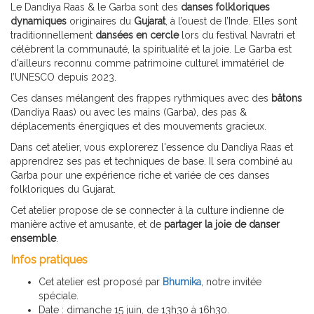
Le Dandiya Raas & le Garba sont des
danses folkloriques
dynamiques
originaires du
Gujarat
, à l’ouest de l’Inde. Elles sont
traditionnellement
dansées en cercle
lors du festival Navratri et
célèbrent la communauté, la spiritualité et la joie. Le Garba est
d'ailleurs reconnu comme patrimoine culturel immatériel de
l’UNESCO depuis 2023.
Ces danses mélangent des frappes rythmiques avec des
bâtons
(Dandiya Raas) ou avec les mains (Garba), des pas &
déplacements énergiques et des mouvements gracieux.
Dans cet atelier, vous explorerez l'essence du Dandiya Raas et
apprendrez ses pas et techniques de base. Il sera combiné au
Garba pour une expérience riche et variée de ces danses
folkloriques du Gujarat.
Cet atelier propose de se connecter à la culture indienne de
manière active et amusante, et de
partager la joie de danser
ensemble
.
Infos pratiques
Cet atelier est proposé par
Bhumika
, notre invitée
spéciale.
Date : dimanche 15 juin, de 13h30 à 16h30.