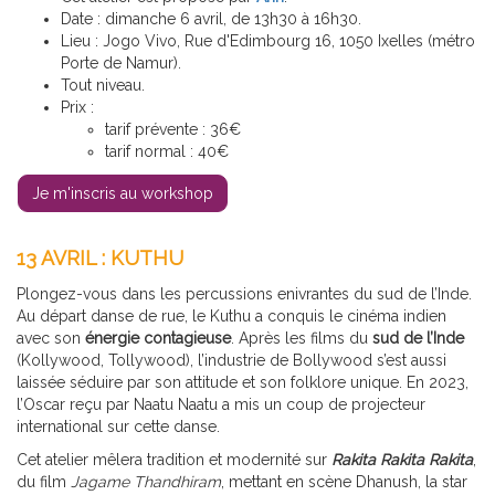
Date : dimanche 6 avril, de 13h30 à 16h30.
Lieu : Jogo Vivo, Rue d'Edimbourg 16, 1050 Ixelles (métro
Porte de Namur).
Tout niveau.
Prix :
tarif prévente : 36€
tarif normal : 40€
Je m'inscris au workshop
13 AVRIL : KUTHU
Plongez-vous dans les percussions enivrantes du sud de l’Inde.
Au départ danse de rue, le Kuthu a conquis le cinéma indien
avec son
énergie contagieuse
. Après les films du
sud de l’Inde
(Kollywood, Tollywood), l’industrie de Bollywood s’est aussi
laissée séduire par son attitude et son folklore unique. En 2023,
l’Oscar reçu par Naatu Naatu a mis un coup de projecteur
international sur cette danse.
Cet atelier mêlera tradition et modernité sur
Rakita Rakita Rakita
,
du film
Jagame Thandhiram
, mettant en scène Dhanush, la star