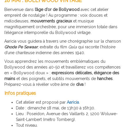
18 MAI : BOLLYWOOD VINTAGE
Bienvenue dans
l’âge d’or de Bollywood
avec cet atelier
empreint de nostalgie ! Au programme : voix douces et
mélodieuses,
mouvements gracieux
et musique
magnifiquement orchestrée, pour une immersion totale dans
l’élégance intemporelle du Bollywood vintage.
Aaricia vous guidera à travers une chorégraphie sur la chanson
Ghode Pe Sawaar
, extraite du film
Qala
qui raconte l’histoire
d’une chanteuse indienne des années 1940.
Vous apprendrez les mouvements emblématiques du
Bollywood des années 40-50 et travaillerez vos compétences
en « Bollywood doux » :
expressions délicates, élégance des
mains
et des poignets, et subtils mouvements de
hanches
.
Préparez-vous à révéler votre âme de
diva
!
Infos pratiques
Cet atelier est proposé par
Aaricia
.
Date : dimanche 18 mai, de 13h30 à 16h30.
Lieu : Poseidon, Avenue des Vaillants 2, 1200 Woluwe-
Saint-Lambert (métro Tomberg).
Tout niveau.