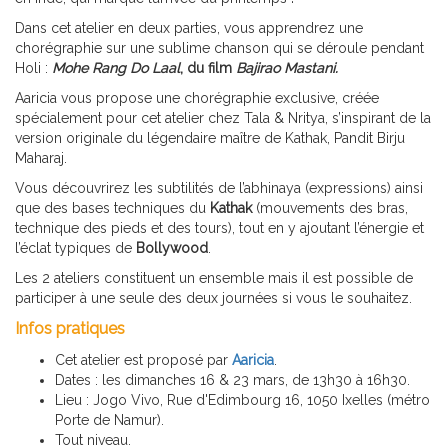
Dans cet atelier en deux parties, vous apprendrez une
chorégraphie sur une sublime chanson qui se déroule pendant
Holi :
Mohe Rang Do Laal
, du film
Bajirao Mastani.
Aaricia vous propose une chorégraphie exclusive, créée
spécialement pour cet atelier chez Tala & Nritya, s’inspirant de la
version originale du légendaire maître de Kathak, Pandit Birju
Maharaj.
Vous découvrirez les subtilités de l’abhinaya (expressions) ainsi
que des bases techniques du
Kathak
(mouvements des bras,
technique des pieds et des tours), tout en y ajoutant l’énergie et
l’éclat typiques de
Bollywood
.
Les 2 ateliers constituent un ensemble mais il est possible de
participer à une seule des deux journées si vous le souhaitez.
Infos pratiques
Cet atelier est proposé par
Aaricia
.
Dates : les dimanches 16 & 23 mars, de 13h30 à 16h30.
Lieu : Jogo Vivo, Rue d'Edimbourg 16, 1050 Ixelles (métro
Porte de Namur).
Tout niveau.