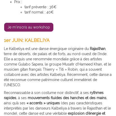
Prix :
tarif prévente : 36€
tarif normal : 40€
Je m'inscris au workshop
1er JUIN: KALBELIYA
Le Kalbeliya est une danse énergique originaire du
Rajasthan
,
terre de déserts, de palais et de forts, au nord-ouest de l’Inde.
Elle a acquis une renommée mondiale grâce à des artistes
comme Gulabo Sapera, le groupe Musafir d’Hameed Khan, et le
musicien gitan français Thierry « Titi » Robin, qui a souvent
collaboré avec des artistes Kalbeliya. Récemment, cette danse a
été reconnue comme patrimoine culturel immatériel de
l’UNESCO.
Reconnaissable à son costume noir distinctif, à ses
rythmes
rapides
, à ses
mouvements fluides des hanches et des mains
,
ainsi qu’à ses
« accents » uniques
(des pas caractéristiques
interprétés par les danseurs Kalbeliya à travers le Rajasthan et le
monde), cette danse est une véritable
explosion d’énergie et