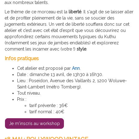
aux nombreux talents.
Le thème de ce morceau est la
liberté
. Il s'agit de se laisser aller
et de profiter pleinement de la vie, sans se soucier des
jugements extérieurs. Un vent de liberté soufflera donc sur cet
atelier et c’est avec cet état d’esprit que vous découvrirez ou
approfondirez certains mouvements typiques du Kuthu
(notamment ses jeux de jambes endiablés) et explorerez
comment les incarner avec (votre !)
style
.
Infos pratiques
Cet atelier est proposé par
Ann
.
Date : dimanche 13 avril, de 13h30 à 16h30.
Lieu : Poseidon, Avenue des Vaillants 2, 1200 Woluwe-
Saint-Lambert (métro Tomberg).
Tout niveau.
Prix :
tarif prévente : 36€
tarif normal : 40€
Je m'inscris au workshop