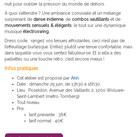
nuit pour oublier la pression du monde de dehors.
À quoi s’attendre ? Une ambiance conviviale et un mélange
surprenant de
danse indienne
, de
combos sautillants
et de
mouvements sensuels & élégants
, le tout sur une dynamique
musique
électroswing.
Dress code : rangez vos tenues affriolantes, ceci n’est pas de
l’effeuillage burlesque. Enfilez plutôt une tenue confortable, mais
dans laquelle vous vous sentez fabuleux·se. Et si elle a des
paillettes ou une touche rétro, c’est encore mieux !
Infos pratiques
Cet atelier est proposé par
Ann
.
Date : dimanche 29 juin, de 13h30 à 16h30.
Lieu : Poseidon, Avenue des Vaillants 2, 1200 Woluwe-
Saint-Lambert (métro Tomberg).
Tout niveau.
Prix :
tarif prévente : 36€
tarif normal : 40€